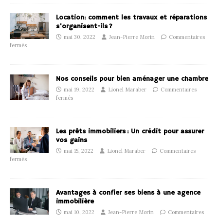
Location: comment les travaux et réparations
s’organisent-ils ?
mai 30, 2022
Jean-Pierre Morin
Commentaires
fermés
Nos conseils pour bien aménager une chambre
mai 19, 2022
Lionel Maraber
Commentaires
fermés
Les prêts immobiliers : Un crédit pour assurer
vos gains
mai 15, 2022
Lionel Maraber
Commentaires
fermés
Avantages à confier ses biens à une agence
immobilière
mai 10, 2022
Jean-Pierre Morin
Commentaires