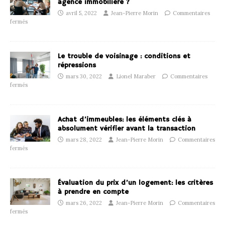
agence immobilière ?
avril 5, 2022
Jean-Pierre Morin
Commentaires
fermés
Le trouble de voisinage : conditions et
répressions
mars 30, 2022
Lionel Maraber
Commentaires
fermés
Achat d’immeubles: les éléments clés à
absolument vérifier avant la transaction
mars 28, 2022
Jean-Pierre Morin
Commentaires
fermés
Évaluation du prix d’un logement: les critères
à prendre en compte
mars 26, 2022
Jean-Pierre Morin
Commentaires
fermés