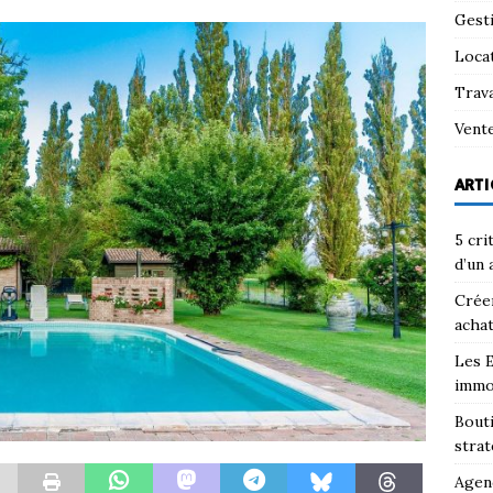
Gest
Loca
Trav
Vent
ARTI
5 cri
d’un 
Créer
achat
Les E
immo
Bouti
strat
Agenc