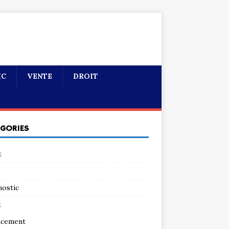
IC
VENTE
DROIT
ÉGORIES
t
nostic
t
ncement