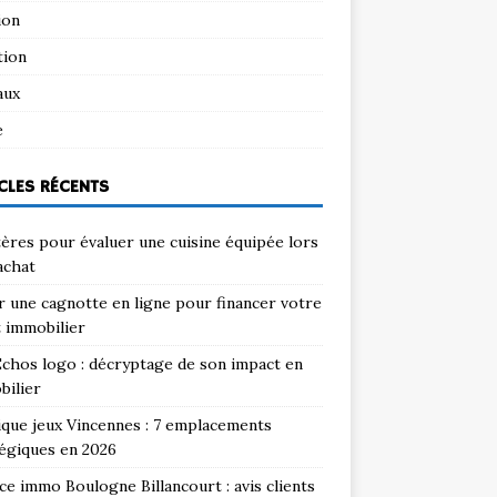
ion
tion
aux
e
CLES RÉCENTS
tères pour évaluer une cuisine équipée lors
achat
 une cagnotte en ligne pour financer votre
 immobilier
chos logo : décryptage de son impact en
bilier
que jeux Vincennes : 7 emplacements
égiques en 2026
e immo Boulogne Billancourt : avis clients