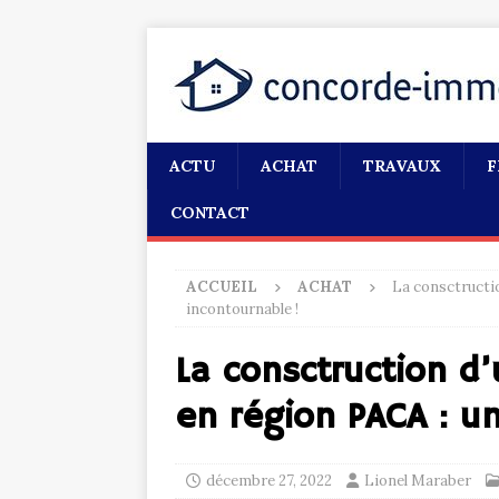
ACTU
ACHAT
TRAVAUX
F
CONTACT
ACCUEIL
ACHAT
La consctructio
incontournable !
La consctruction d’
en région PACA : un
décembre 27, 2022
Lionel Maraber