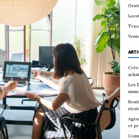
Gest
Loca
Trav
Vent
ARTI
Créer
achat
Les E
immo
Bouti
strat
Agenc
et pr
Comm