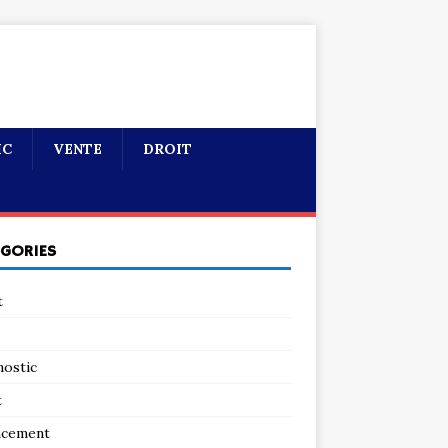
IC
VENTE
DROIT
ÉGORIES
t
nostic
t
ncement