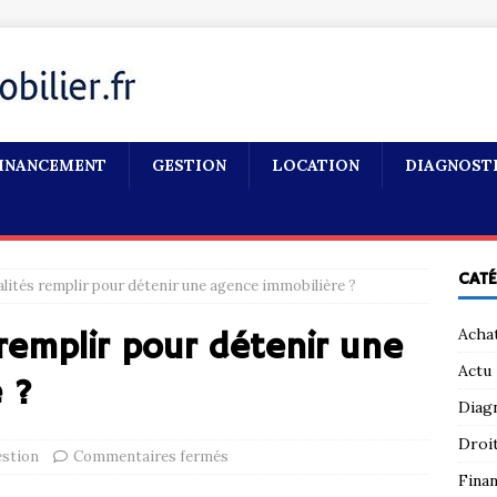
INANCEMENT
GESTION
LOCATION
DIAGNOST
CAT
lités remplir pour détenir une agence immobilière ?
Acha
remplir pour détenir une
Actu
 ?
Diag
Droi
stion
Commentaires fermés
Fina