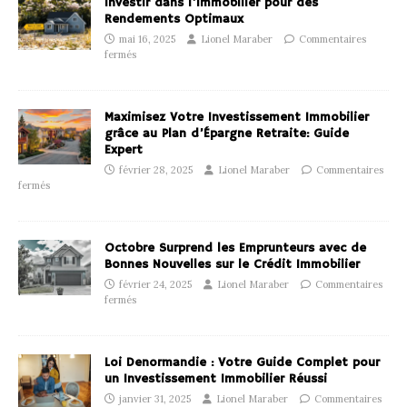
Investir dans l’Immobilier pour des
Rendements Optimaux
mai 16, 2025
Lionel Maraber
Commentaires
fermés
Maximisez Votre Investissement Immobilier
grâce au Plan d’Épargne Retraite: Guide
Expert
février 28, 2025
Lionel Maraber
Commentaires
fermés
Octobre Surprend les Emprunteurs avec de
Bonnes Nouvelles sur le Crédit Immobilier
février 24, 2025
Lionel Maraber
Commentaires
fermés
Loi Denormandie : Votre Guide Complet pour
un Investissement Immobilier Réussi
janvier 31, 2025
Lionel Maraber
Commentaires