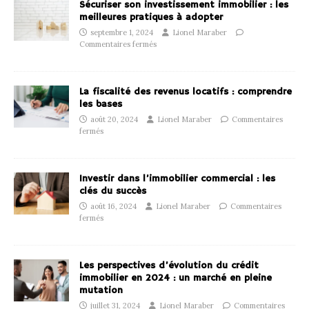
Sécuriser son investissement immobilier : les
meilleures pratiques à adopter
septembre 1, 2024
Lionel Maraber
Commentaires fermés
La fiscalité des revenus locatifs : comprendre
les bases
août 20, 2024
Lionel Maraber
Commentaires
fermés
Investir dans l’immobilier commercial : les
clés du succès
août 16, 2024
Lionel Maraber
Commentaires
fermés
Les perspectives d’évolution du crédit
immobilier en 2024 : un marché en pleine
mutation
juillet 31, 2024
Lionel Maraber
Commentaires