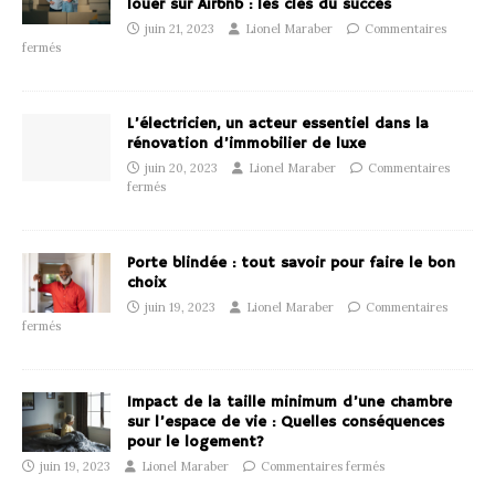
louer sur Airbnb : les clés du succès
juin 21, 2023
Lionel Maraber
Commentaires
fermés
L’électricien, un acteur essentiel dans la
rénovation d’immobilier de luxe
juin 20, 2023
Lionel Maraber
Commentaires
fermés
Porte blindée : tout savoir pour faire le bon
choix
juin 19, 2023
Lionel Maraber
Commentaires
fermés
Impact de la taille minimum d’une chambre
sur l’espace de vie : Quelles conséquences
pour le logement?
juin 19, 2023
Lionel Maraber
Commentaires fermés