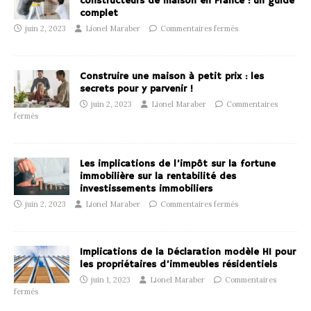
constructeurs de maison en France : un guide
complet
juin 2, 2023
Lionel Maraber
Commentaires fermés
Construire une maison à petit prix : les
secrets pour y parvenir !
juin 2, 2023
Lionel Maraber
Commentaires
fermés
Les implications de l’impôt sur la fortune
immobilière sur la rentabilité des
investissements immobiliers
juin 2, 2023
Lionel Maraber
Commentaires fermés
Implications de la Déclaration modèle H1 pour
les propriétaires d’immeubles résidentiels
juin 1, 2023
Lionel Maraber
Commentaires
fermés