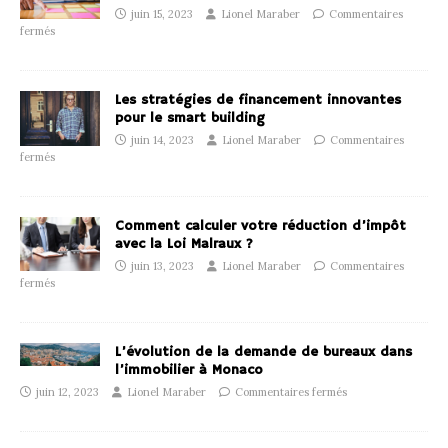
juin 15, 2023
Lionel Maraber
Commentaires
fermés
Les stratégies de financement innovantes
pour le smart building
juin 14, 2023
Lionel Maraber
Commentaires
fermés
Comment calculer votre réduction d’impôt
avec la Loi Malraux ?
juin 13, 2023
Lionel Maraber
Commentaires
fermés
L’évolution de la demande de bureaux dans
l’immobilier à Monaco
juin 12, 2023
Lionel Maraber
Commentaires fermés