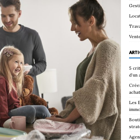
Gest
Loca
Trav
Vent
ARTI
5 cri
d’un 
Créer
achat
Les E
immo
Bouti
strat
Agenc