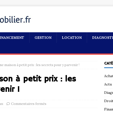
INANCEMENT
GESTION
LOCATION
DIAGNOST
CAT
e maison à petit prix : les secrets pour y parvenir !
Acha
on à petit prix : les
Actu
enir !
Diag
Droi
ux
Commentaires fermés
Fina