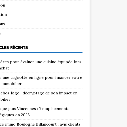
ion
tion
aux
e
CLES RÉCENTS
tères pour évaluer une cuisine équipée lors
achat
 une cagnotte en ligne pour financer votre
 immobilier
chos logo : décryptage de son impact en
bilier
que jeux Vincennes : 7 emplacements
égiques en 2026
e immo Boulogne Billancourt : avis clients