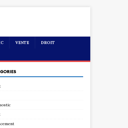
IC
VENTE
DROIT
ÉGORIES
t
nostic
t
ncement