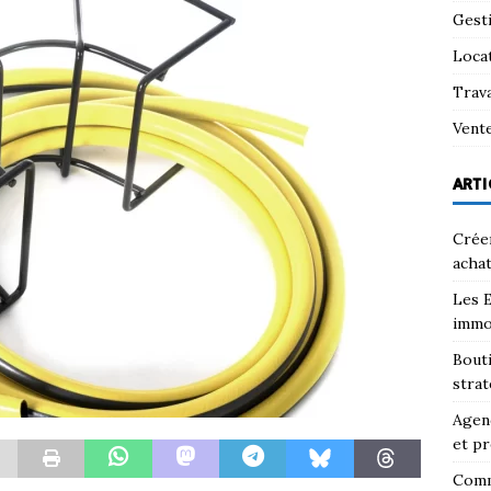
Gest
Loca
Trav
Vent
ARTI
Créer
achat
Les E
immo
Bouti
strat
Agenc
et pr
Comm