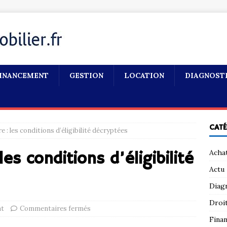
INANCEMENT
GESTION
LOCATION
DIAGNOST
CAT
ire : les conditions d’éligibilité décryptées
Acha
 les conditions d’éligibilité
Actu
Diag
Droi
at
Commentaires fermés
Fina