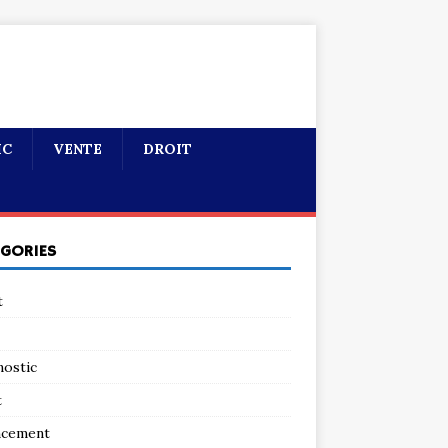
IC
VENTE
DROIT
ÉGORIES
t
nostic
t
ncement