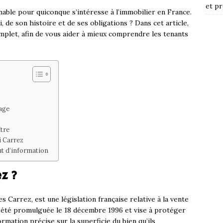
et pr
nable pour quiconque s’intéresse à l’immobilier en France.
 de son histoire et de ses obligations ? Dans cet article,
plet, afin de vous aider à mieux comprendre les tenants
age
ître
oi Carrez
ut d’information
ez ?
es Carrez, est une législation française relative à la vente
a été promulguée le 18 décembre 1996 et vise à protéger
rmation précise sur la superficie du bien qu’ils