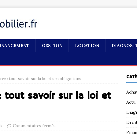
INANCEMENT
GESTION
LOCATION
DIAGNOST
CAT
ez : tout savoir sur la loi et ses obligations
Acha
 tout savoir sur la loi et
Actu
Diag
Droi
te
Commentaires fermés
Fina