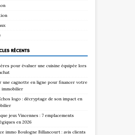
ion
tion
aux
e
CLES RÉCENTS
tères pour évaluer une cuisine équipée lors
achat
 une cagnotte en ligne pour financer votre
 immobilier
chos logo : décryptage de son impact en
bilier
que jeux Vincennes : 7 emplacements
égiques en 2026
e immo Boulogne Billancourt : avis clients