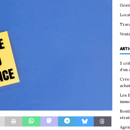
Gest
Loca
Trav
Vent
ARTI
5 cri
d’un 
Créer
achat
Les E
immo
Bouti
strat
Agenc