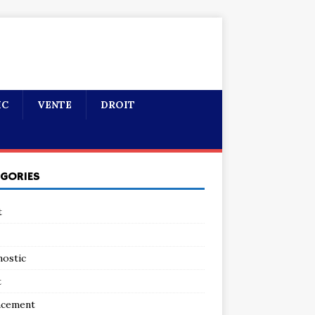
IC
VENTE
DROIT
ÉGORIES
t
nostic
t
ncement