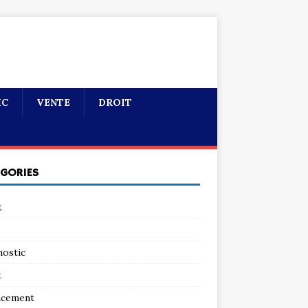
IC
VENTE
DROIT
ÉGORIES
t
nostic
t
ncement