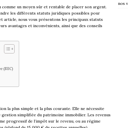
nos v
çu comme un moyen sûr et rentable de placer son argent.
dre les différents statuts juridiques possibles pour
t article, nous vous présentons les principaux statuts
leurs avantages et inconvénients, ainsi que des conseils
e (SIIC)
ion la plus simple et la plus courante. Elle ne nécessite
 gestion simplifiée du patrimoine immobilier. Les revenus
me progressif de l’impôt sur le revenu, ou au régime
es (plafond de 15 000 € de recettes annuelles).