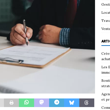
Gest
Loca
Trav
Vent
ARTI
Créer
achat
Les E
immo
Bouti
strat
Agenc
et pr
Comm