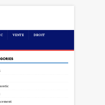
IC
VENTE
DROIT
ÉGORIES
t
nostic
t
ncement