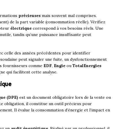
formations
précieuses
mais souvent mal comprises.
ent) de la part variable (consommation réelle). Vérifiez
mpteur
électrique
correspond à vos besoins réels. Une
utile, tandis qu’une puissance insuffisante peut
 celle des années précédentes pour identifier
soudaine peut signaler une fuite, un dysfonctionnement
Les fournisseurs comme
EDF
,
Engie
ou
TotalEnergies
e qui facilitent cette analyse.
tique
que (DPE)
est un document obligatoire lors de la vente ou
te obligation, il constitue un outil précieux pour
ment. Il évalue la consommation d’énergie et l’impact en
gez un
audit énergétique
. Réalisé par un professionnel, il