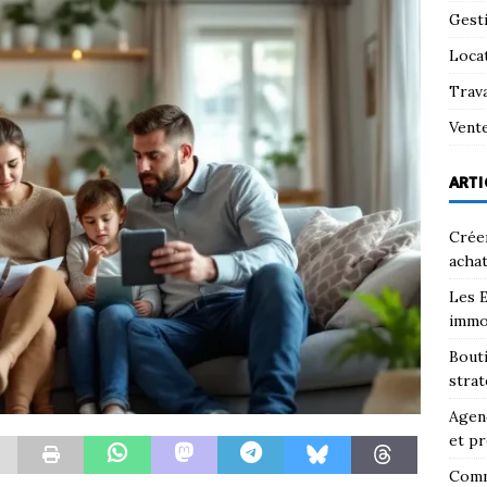
Gest
Loca
Trav
Vent
ARTI
Créer
achat
Les E
immo
Bouti
strat
Agenc
et pr
Comm