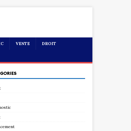
IC
VENTE
DROIT
ÉGORIES
t
nostic
t
ncement