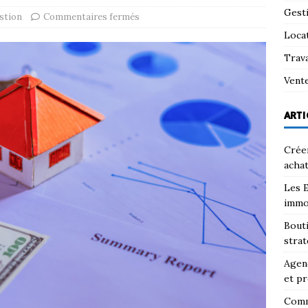
Gest
stion
Commentaires fermés
Loca
Trav
Vent
ARTI
Créer
achat
Les E
immo
Bouti
strat
Agenc
et pr
Comm