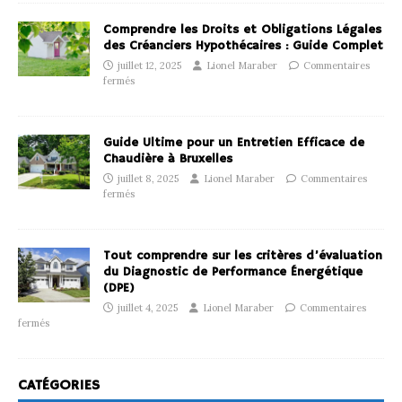
Comprendre les Droits et Obligations Légales
des Créanciers Hypothécaires : Guide Complet
juillet 12, 2025
Lionel Maraber
Commentaires
fermés
Guide Ultime pour un Entretien Efficace de
Chaudière à Bruxelles
juillet 8, 2025
Lionel Maraber
Commentaires
fermés
Tout comprendre sur les critères d’évaluation
du Diagnostic de Performance Énergétique
(DPE)
juillet 4, 2025
Lionel Maraber
Commentaires
fermés
CATÉGORIES