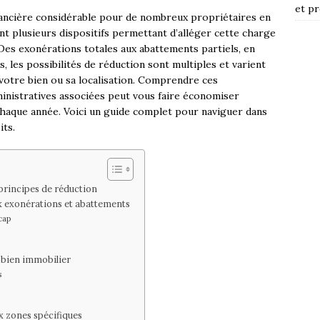
et pr
nancière considérable pour de nombreux propriétaires en
tant plusieurs dispositifs permettant d’alléger cette charge
Des exonérations totales aux abattements partiels, en
 les possibilités de réduction sont multiples et varient
e votre bien ou sa localisation. Comprendre ces
inistratives associées peut vous faire économiser
 chaque année. Voici un guide complet pour naviguer dans
its.
 principes de réduction
ux exonérations et abattements
cap
u bien immobilier
s
ux zones spécifiques