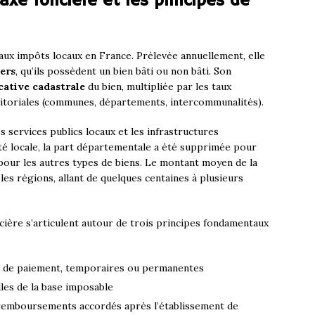
xe foncière et les principes de
paux impôts locaux en France. Prélevée annuellement, elle
ers
, qu’ils possèdent un bien bâti ou non bâti. Son
cative cadastrale
du bien, multipliée par les taux
rritoriales (communes, départements, intercommunalités).
s services publics locaux et les infrastructures
té locale, la part départementale a été supprimée pour
 pour les autres types de biens. Le montant moyen de la
les régions, allant de quelques centaines à plusieurs
cière s’articulent autour de trois principes fondamentaux
s de paiement, temporaires ou permanentes
lles de la base imposable
 remboursements accordés après l’établissement de