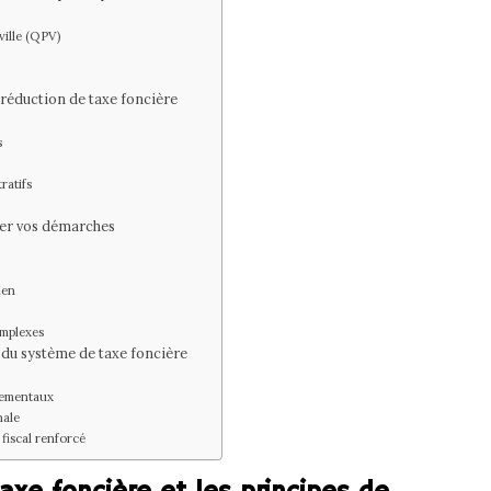
 ville (QPV)
réduction de taxe foncière
s
ratifs
ser vos démarches
ien
omplexes
 du système de taxe foncière
nnementaux
nale
fiscal renforcé