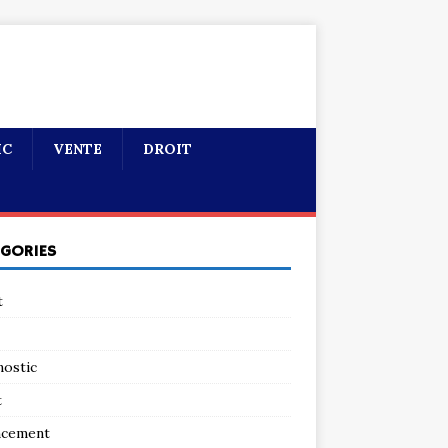
IC
VENTE
DROIT
ÉGORIES
t
nostic
t
ncement