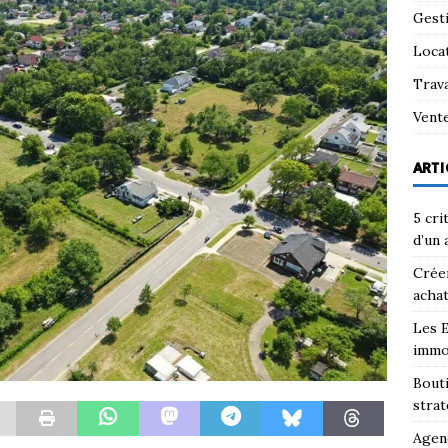
Gest
Loca
Trav
Vent
ARTI
5 cri
d’un 
Créer
achat
Les E
immo
Bouti
strat
Agenc