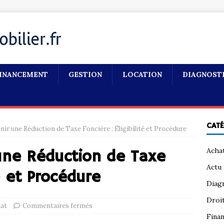
INANCEMENT
GESTION
LOCATION
DIAGNOST
CAT
r une Réduction de Taxe Foncière : Éligibilité et Procédure
Acha
ne Réduction de Taxe
Actu
té et Procédure
Diag
Droi
at
Commentaires fermés
Fina