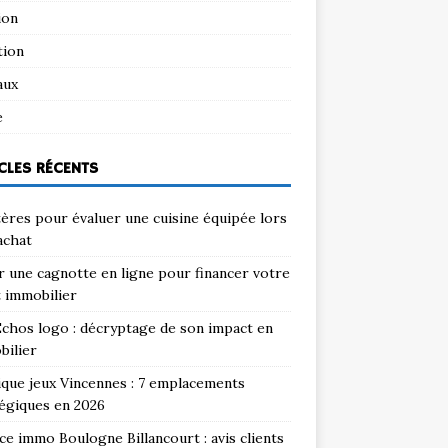
ion
tion
aux
e
CLES RÉCENTS
tères pour évaluer une cuisine équipée lors
achat
 une cagnotte en ligne pour financer votre
 immobilier
chos logo : décryptage de son impact en
bilier
que jeux Vincennes : 7 emplacements
égiques en 2026
e immo Boulogne Billancourt : avis clients