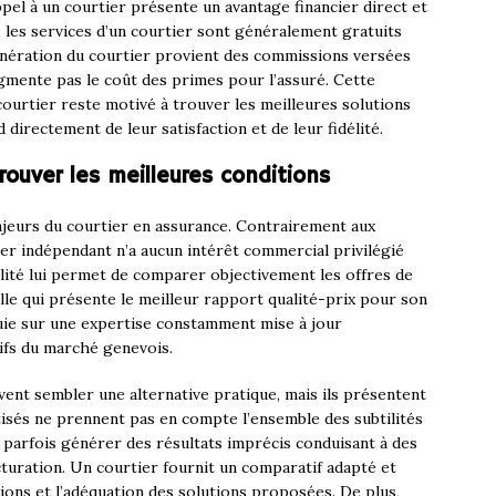
appel à un courtier présente un avantage financier direct et
 les services d’un courtier sont généralement gratuits
unération du courtier provient des commissions versées
ugmente pas le coût des primes pour l’assuré. Cette
ourtier reste motivé à trouver les meilleures solutions
 directement de leur satisfaction et de leur fidélité.
ouver les meilleures conditions
ajeurs du courtier en assurance. Contrairement aux
ier indépendant n’a aucun intérêt commercial privilégié
alité lui permet de comparer objectivement les offres de
lle qui présente le meilleur rapport qualité-prix pour son
uie sur une expertise constamment mise à jour
rifs du marché genevois.
ent sembler une alternative pratique, mais ils présentent
tisés ne prennent pas en compte l’ensemble des subtilités
 parfois générer des résultats imprécis conduisant à des
turation. Un courtier fournit un comparatif adapté et
ations et l’adéquation des solutions proposées. De plus,