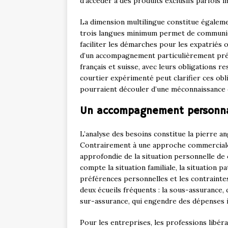
d’accéder à des produits exclusifs parfois i
La dimension multilingue constitue égaleme
trois langues minimum permet de communiqu
faciliter les démarches pour les expatriés o
d’un accompagnement particulièrement préc
français et suisse, avec leurs obligations 
courtier expérimenté peut clarifier ces obl
pourraient découler d’une méconnaissance d
Un accompagnement personnali
L’analyse des besoins constitue la pierre an
Contrairement à une approche commerciale 
approfondie de la situation personnelle de
compte la situation familiale, la situation p
préférences personnelles et les contrainte
deux écueils fréquents : la sous-assurance, qu
sur-assurance, qui engendre des dépenses 
Pour les entreprises, les professions libér