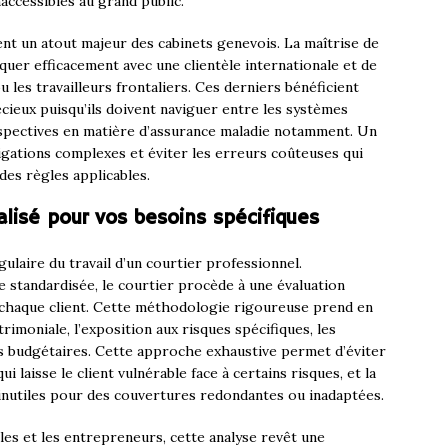
naccessibles au grand public.
nt un atout majeur des cabinets genevois. La maîtrise de
er efficacement avec une clientèle internationale et de
u les travailleurs frontaliers. Ces derniers bénéficient
ieux puisqu’ils doivent naviguer entre les systèmes
respectives en matière d’assurance maladie notamment. Un
igations complexes et éviter les erreurs coûteuses qui
es règles applicables.
sé pour vos besoins spécifiques
gulaire du travail d’un courtier professionnel.
standardisée, le courtier procède à une évaluation
 chaque client. Cette méthodologie rigoureuse prend en
atrimoniale, l’exposition aux risques spécifiques, les
s budgétaires. Cette approche exhaustive permet d’éviter
i laisse le client vulnérable face à certains risques, et la
inutiles pour des couvertures redondantes ou inadaptées.
ales et les entrepreneurs, cette analyse revêt une