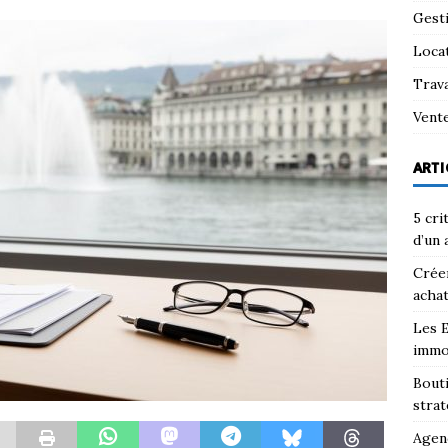
Gest
Loca
Trav
Vent
ARTI
5 cri
d’un 
Créer
achat
Les E
immo
Bouti
strat
Agenc