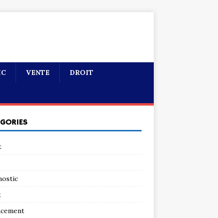
IC
VENTE
DROIT
ÉGORIES
t
nostic
t
ncement