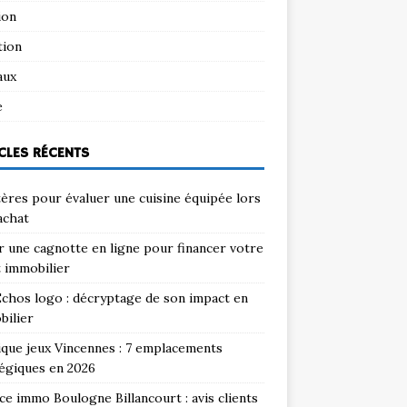
ion
tion
aux
e
CLES RÉCENTS
tères pour évaluer une cuisine équipée lors
achat
 une cagnotte en ligne pour financer votre
 immobilier
chos logo : décryptage de son impact en
bilier
que jeux Vincennes : 7 emplacements
égiques en 2026
e immo Boulogne Billancourt : avis clients