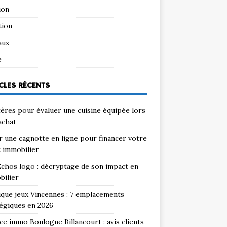
ion
tion
aux
e
CLES RÉCENTS
tères pour évaluer une cuisine équipée lors
achat
 une cagnotte en ligne pour financer votre
 immobilier
chos logo : décryptage de son impact en
bilier
que jeux Vincennes : 7 emplacements
égiques en 2026
e immo Boulogne Billancourt : avis clients