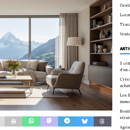
Gest
Loca
Trav
Vent
ARTI
5 cri
d’un 
Créer
achat
Les E
immo
Bouti
strat
Agenc