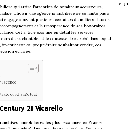
et pr
lière qui attire l’attention de nombreux acquéreurs,
andise. Choisir une agence immobilière ne se limite pas à
qui engage souvent plusieurs centaines de milliers d’euros.
on accompagnement et la transparence de ses honoraires
alance. Cet article examine en détail les services
etours de sa clientèle, et le contexte de marché dans lequel
 investisseur ou propriétaire souhaitant vendre, ces
cision éclairée.
o
r l’agence
texte qui change tout
entury 21 Vicarello
 franchises immobilières les plus reconnues en France,
rce : la notoriété d’une enseigne nationale et l’ancrage