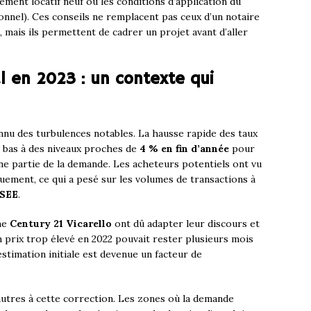
ement locatif neuf ou les conditions d’application du
nel). Ces conseils ne remplacent pas ceux d’un notaire
 mais ils permettent de cadrer un projet avant d’aller
l en 2023 : un contexte qui
nnu des turbulences notables. La hausse rapide des taux
t bas à des niveaux proches de
4 % en fin d’année
pour
une partie de la demande. Les acheteurs potentiels ont vu
uement, ce qui a pesé sur les volumes de transactions à
NSEE
.
me
Century 21 Vicarello
ont dû adapter leur discours et
n prix trop élevé en 2022 pouvait rester plusieurs mois
stimation initiale est devenue un facteur de
autres à cette correction. Les zones où la demande