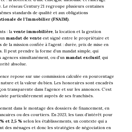
re. Le réseau Century 21 regroupe plusieurs centaines
êmes standards de qualité et aux obligations
ationale de l’Immobilier (FNAIM)
.
ts : la
vente immobilière
, la location et la gestion
 un
mandat de vente
est signé entre le propriétaire et
 de la mission confiée à l’agent : durée, prix de mise en
. Il peut prendre la forme d’un mandat simple, qui
rs agences simultanément, ou d’un
mandat exclusif
, qui
iorité absolue.
l’agence repose sur une commission calculée en pourcentage
la nature et la valeur du bien. Les honoraires sont encadrés
façon transparente dans l’agence et sur les annonces. C’est
siste particulièrement auprès de ses franchisés.
ment dans le montage des dossiers de financement, en
ancaires ou des courtiers. En 2023, les taux d’intérêt pour
 % et 2,5 %
selon les établissements, un contexte qui a
nt des ménages et donc les stratégies de négociation en