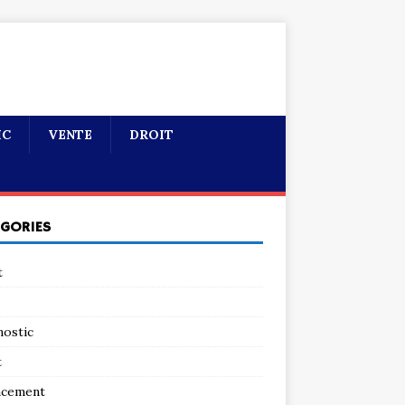
IC
VENTE
DROIT
ÉGORIES
t
nostic
t
ncement