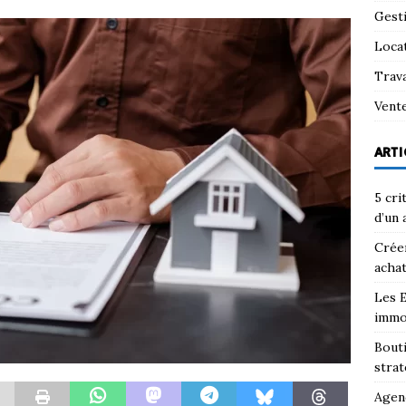
Gest
Loca
Trav
Vent
ARTI
5 cri
d’un 
Créer
achat
Les E
immo
Bouti
strat
Agenc