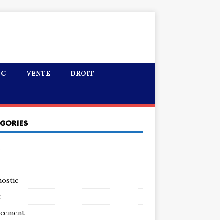
IC
VENTE
DROIT
ÉGORIES
t
nostic
t
ncement