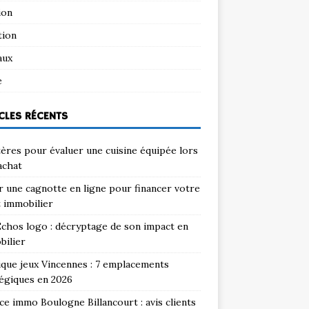
ion
tion
aux
e
CLES RÉCENTS
tères pour évaluer une cuisine équipée lors
achat
 une cagnotte en ligne pour financer votre
 immobilier
chos logo : décryptage de son impact en
bilier
que jeux Vincennes : 7 emplacements
égiques en 2026
e immo Boulogne Billancourt : avis clients