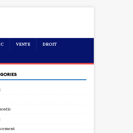
IC
VENTE
DROIT
ÉGORIES
t
nostic
t
ncement