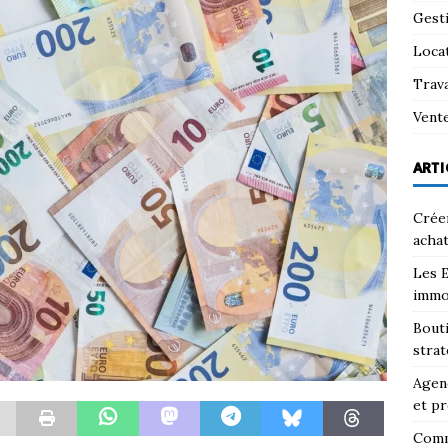
Gest
Loca
Trav
Vent
ARTI
Créer
achat
Les E
immo
Bouti
strat
Agenc
et pr
Comm