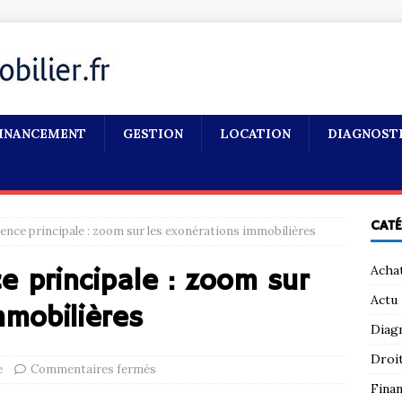
INANCEMENT
GESTION
LOCATION
DIAGNOST
CAT
dence principale : zoom sur les exonérations immobilières
Acha
e principale : zoom sur
Actu
mmobilières
Diag
Droi
e
Commentaires fermés
Fina