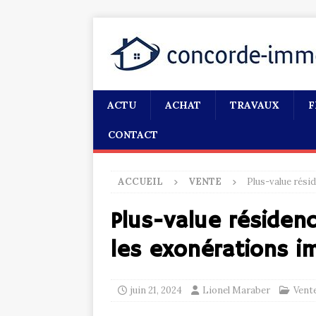
ACTU
ACHAT
TRAVAUX
F
CONTACT
ACCUEIL
VENTE
Plus-value rési
Plus-value résidenc
les exonérations i
juin 21, 2024
Lionel Maraber
Vent