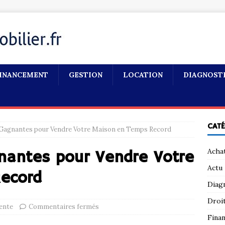
INANCEMENT
GESTION
LOCATION
DIAGNOST
CAT
 Gagnantes pour Vendre Votre Maison en Temps Record
Acha
nantes pour Vendre Votre
Actu
ecord
Diag
Droi
ente
Commentaires fermés
Fina