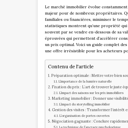
Le marché immobilier évolue constamment 
majeur pour de nombreux propriétaires. Qu
familiales ou financières, minimiser le tem
statistiques montrent qu’une propriété qui 
souvent par se vendre en-dessous de sa val
éprouvées qui permettent d’accélérer cons
un prix optimal. Voici un guide complet de
une offre irrésistible pour les acheteurs po
Contenu de l'article
Préparation optimale : Mettre votre bien sou
L’importance de la lumière naturelle
Fixation du prix : L’art de trouver le juste éq
L’impact des saisons sur les prix immobiliers
Marketing immobilier : Donner une visibilit
L’impact du storytelling immobilier
Gestion des visites : Transformer l’intérêt 
L’organisation de portes ouvertes
Négociation gagnante : Conclure rapidemen
La technique de l’ancrage psychologique