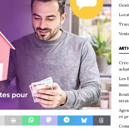
Gest
Loca
Trav
Vent
ARTI
Créer
achat
Les E
immo
Bouti
strat
Agenc
et pr
Comm