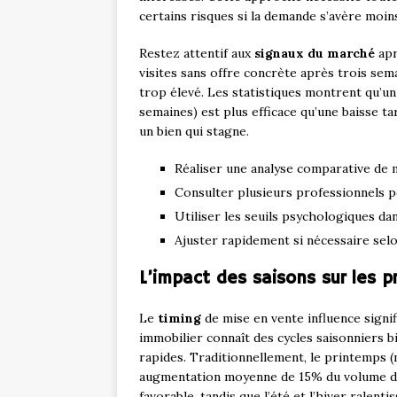
certains risques si la demande s’avère moin
Restez attentif aux
signaux du marché
apr
visites sans offre concrète après trois sem
trop élevé. Les statistiques montrent qu’u
semaines) est plus efficace qu’une baisse ta
un bien qui stagne.
Réaliser une analyse comparative de 
Consulter plusieurs professionnels po
Utiliser les seuils psychologiques da
Ajuster rapidement si nécessaire sel
L’impact des saisons sur les pr
Le
timing
de mise en vente influence signif
immobilier connaît des cycles saisonniers b
rapides. Traditionnellement, le printemps (
augmentation moyenne de 15% du volume de
favorable, tandis que l’été et l’hiver ralent