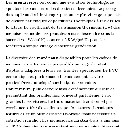
Les
menuiseries
ont connu une évolution technologique
spectaculaire au cours des dernières décennies. Le passage
du simple au double vitrage, puis au
triple vitrage
, a permis
de diviser par cinq les déperditions thermiques à travers les
fenêtres. Le coefficient de transmission thermique (Uw) des
menuiseries modernes peut désormais descendre sous la
barre des 1 W/(m².K), contre 4 à 5 W/(m².K) pour les
fenêtres à simple vitrage d’ancienne génération.
La diversité des
matériaux
disponibles pour les cadres de
menuiseries offre aux copropriétés un large éventail
d’options adaptées à leurs contraintes spécifiques. Le
PVC
,
économique et performant thermiquement, s’avère
particulièrement adapté aux budgets contraints.
L’
aluminium
, plus onéreux mais extrêmement durable et
permettant des profilés fins, convient parfaitement aux
grandes baies vitrées. Le
bois
, matériau traditionnel par
excellence, offre d’excellentes performances thermiques
naturelles et un bilan carbone favorable, mais nécessite un
entretien régulier. Les menuiseries
mixtes
(bois-aluminium
ou PVC-aluminium) représentent un compromis intéressant,