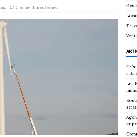
Gest
aux
Commentaires fermés
Loca
Trav
Vent
ARTI
Créer
achat
Les E
immo
Bouti
strat
Agenc
et pr
Comm