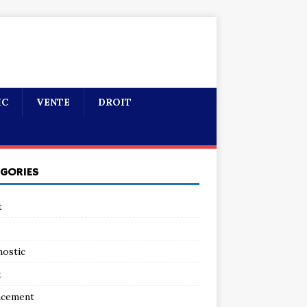
IC
VENTE
DROIT
ÉGORIES
t
nostic
t
ncement