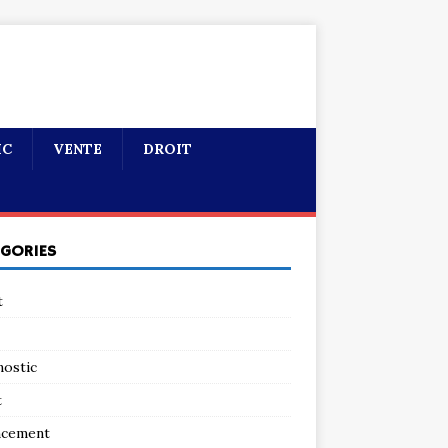
IC
VENTE
DROIT
ÉGORIES
t
nostic
t
ncement