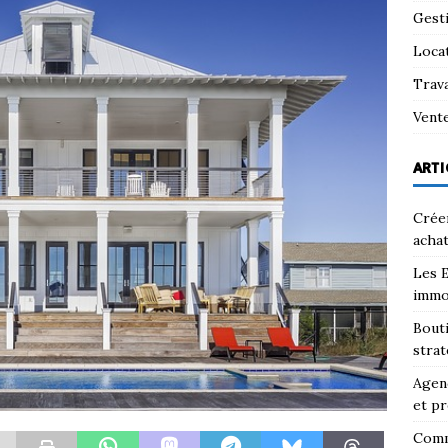
Gest
Loca
Trav
Vent
ARTI
Créer
achat
Les E
immo
Bouti
strat
Agenc
et pr
Comm