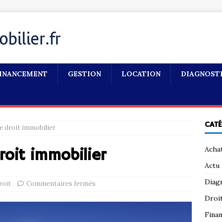
INANCEMENT
GESTION
LOCATION
DIAGNOST
CAT
e droit immobilier
Acha
roit immobilier
Actu
Diag
roit
Commentaires fermés
Droi
Fina