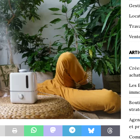
Gest
Loca
Trav
Vent
ARTI
Créer
achat
Les E
immo
Bouti
strat
Agenc
et pr
Comm