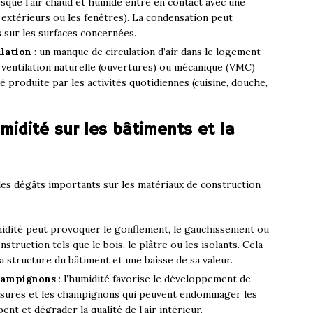
orsque l’air chaud et humide entre en contact avec une
 extérieurs ou les fenêtres). La condensation peut
 sur les surfaces concernées.
ilation
: un manque de circulation d’air dans le logement
a ventilation naturelle (ouvertures) ou mécanique (VMC)
 produite par les activités quotidiennes (cuisine, douche,
idité sur les bâtiments et la
es dégâts importants sur les matériaux de construction
midité peut provoquer le gonflement, le gauchissement ou
truction tels que le bois, le plâtre ou les isolants. Cela
a structure du bâtiment et une baisse de sa valeur.
champignons
: l’humidité favorise le développement de
ssures et les champignons qui peuvent endommager les
ent et dégrader la qualité de l’air intérieur.