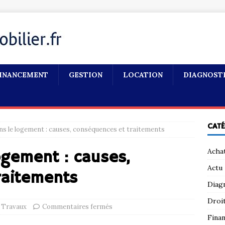
INANCEMENT
GESTION
LOCATION
DIAGNOST
CAT
s le logement : causes, conséquences et traitements
Acha
ogement : causes,
Actu
raitements
Diag
Droi
Travaux
Commentaires fermés
Fina