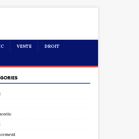
IC
VENTE
DROIT
ÉGORIES
t
nostic
t
ncement