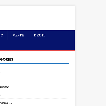
IC
VENTE
DROIT
ÉGORIES
t
nostic
t
ncement