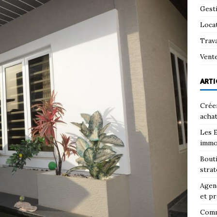
Gest
Loca
Trav
Vent
ARTI
Créer
achat
Les E
immo
Bouti
strat
Agenc
et pr
Comm