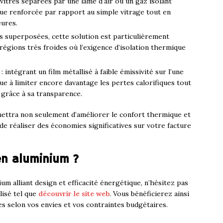
 vitres séparées par une lame d’air ou un gaz isolant
ique renforcée par rapport au simple vitrage tout en
eures.
res superposées, cette solution est particulièrement
régions très froides où l’exigence d’isolation thermique
: intégrant un film métallisé à faible émissivité sur l’une
bue à limiter encore davantage les pertes calorifiques tout
 grâce à sa transparence.
rmettra non seulement d’améliorer le confort thermique et
e réaliser des économies significatives sur votre facture
en aluminium ?
m alliant design et efficacité énergétique, n’hésitez pas
lisé tel que
découvrir le site web
. Vous bénéficierez ainsi
s selon vos envies et vos contraintes budgétaires.