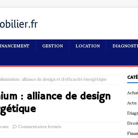
INANCEMENT
GESTION
LOCATION
DIAGNOST
CAT
luminium : alliance de design et d’efficacité énergétique
Acha
ium : alliance de design
Actu
rgétique
Diag
Droi
vaux
Commentaires fermés
Fina