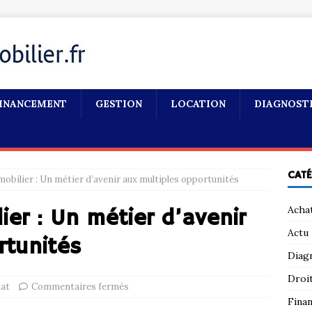
INANCEMENT
GESTION
LOCATION
DIAGNOST
CAT
bilier : Un métier d’avenir aux multiples opportunités
Acha
ier : Un métier d’avenir
Actu
rtunités
Diag
Droi
at
Commentaires fermés
Fina