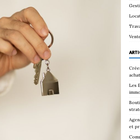
Gest
Loca
Trav
Vent
ARTI
Créer
achat
Les E
immo
Bouti
strat
Agenc
et pr
Comm