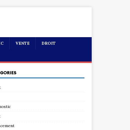
IC
VENTE
DROIT
ÉGORIES
t
nostic
t
ncement