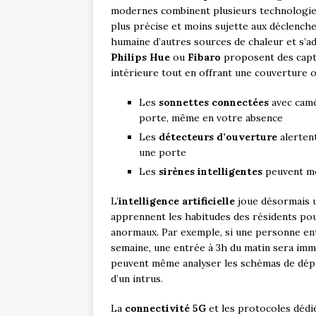
modernes combinent plusieurs technologies
plus précise et moins sujette aux déclenche
humaine d’autres sources de chaleur et s’
Philips Hue
ou
Fibaro
proposent des capte
intérieure tout en offrant une couverture o
Les
sonnettes connectées
avec camé
porte, même en votre absence
Les
détecteurs d’ouverture
alertent
une porte
Les
sirènes intelligentes
peuvent mod
L’
intelligence artificielle
joue désormais u
apprennent les habitudes des résidents po
anormaux. Par exemple, si une personne ent
semaine, une entrée à 3h du matin sera i
peuvent même analyser les schémas de dépl
d’un intrus.
La
connectivité 5G
et les protocoles dé