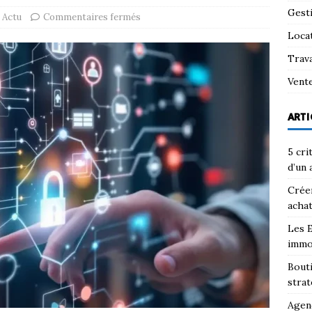
Gest
Actu
Commentaires fermés
Loca
Trav
Vent
ARTI
5 cri
d’un 
Créer
achat
Les E
immo
Bouti
strat
Agenc