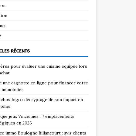
ion
tion
aux
e
CLES RÉCENTS
tères pour évaluer une cuisine équipée lors
achat
 une cagnotte en ligne pour financer votre
 immobilier
chos logo : décryptage de son impact en
bilier
que jeux Vincennes : 7 emplacements
égiques en 2026
e immo Boulogne Billancourt : avis clients