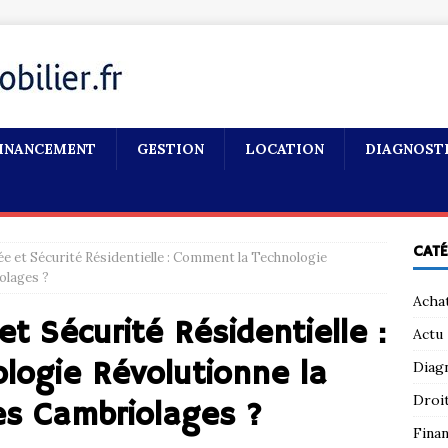
INANCEMENT
GESTION
LOCATION
DIAGNOST
CAT
 et Sécurité Résidentielle : Comment la Technologie
olages ?
Acha
t Sécurité Résidentielle :
Actu
logie Révolutionne la
Diag
Droi
les Cambriolages ?
Fina