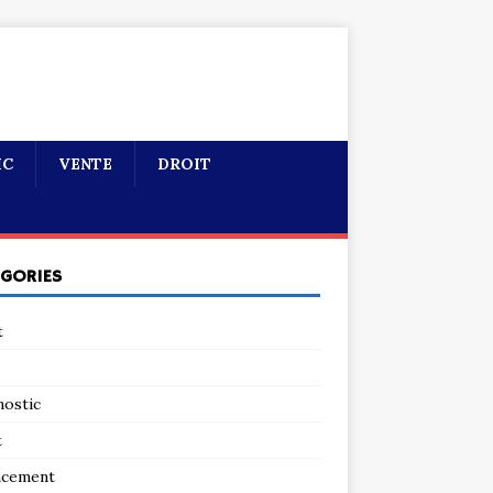
IC
VENTE
DROIT
ÉGORIES
t
nostic
t
ncement