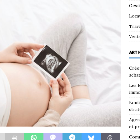
Gest
Loca
Trav
Vent
ARTI
Créer
achat
Les E
immo
Bouti
strat
Agenc
et pr
Comm