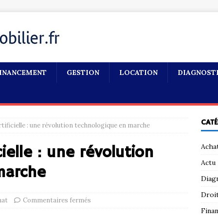
INANCEMENT
GESTION
LOCATION
DIAGNOST
CAT
rtificielle : une révolution technologique en marche
Acha
cielle : une révolution
Actu
marche
Diag
Droi
hat
Commentaires fermés
Fina