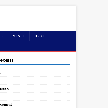
IC
VENTE
DROIT
ÉGORIES
t
nostic
t
ncement