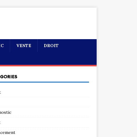
IC
VENTE
DROIT
ÉGORIES
t
nostic
t
ncement