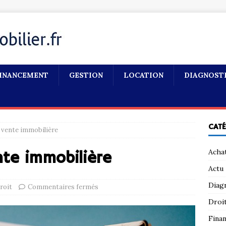
INANCEMENT
GESTION
LOCATION
DIAGNOST
CAT
 vente immobilière
Acha
nte immobilière
Actu
Diag
roit
Commentaires fermés
Droi
Fina