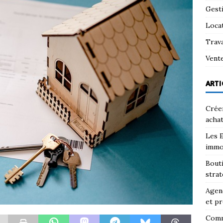
Gest
Loca
Trav
Vent
ARTI
Créer
achat
Les E
immo
Bouti
strat
Agenc
et pr
Comm