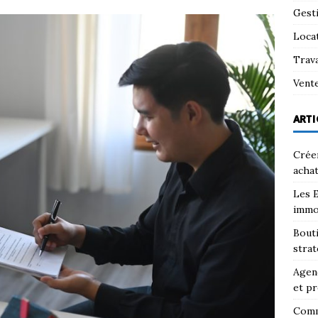
Gest
Loca
Trav
Vent
ARTI
Créer
achat
Les E
immo
Bouti
strat
Agenc
et pr
Comm