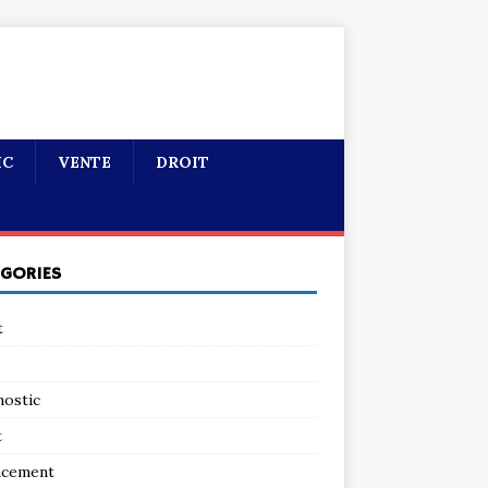
IC
VENTE
DROIT
ÉGORIES
t
nostic
t
ncement