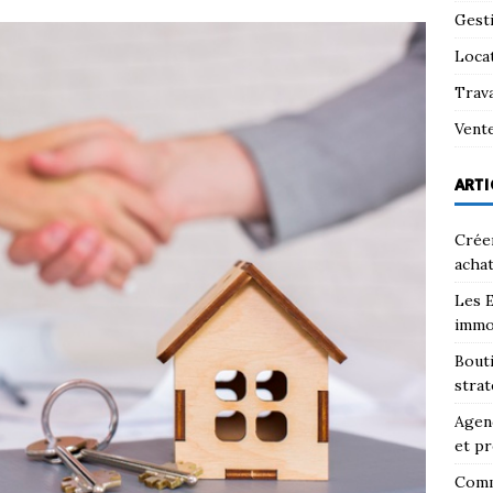
Gest
Loca
Trav
Vent
ARTI
Créer
achat
Les E
immo
Bouti
strat
Agenc
et pr
Comm