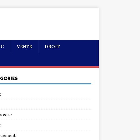
IC
VENTE
DROIT
ÉGORIES
t
nostic
t
ncement