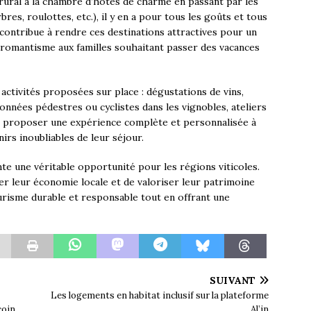
 rural à la chambre d’hôtes de charme en passant par les
res, roulottes, etc.), il y en a pour tous les goûts et tous
contribue à rendre ces destinations attractives pour un
e romantisme aux familles souhaitant passer des vacances
 activités proposées sur place : dégustations de vins,
données pédestres ou cyclistes dans les vignobles, ateliers
si proposer une expérience complète et personnalisée à
irs inoubliables de leur séjour.
te une véritable opportunité pour les régions viticoles.
r leur économie locale et de valoriser leur patrimoine
ourisme durable et responsable tout en offrant une
SUIVANT
Les logements en habitat inclusif sur la plateforme
coin
Al’in