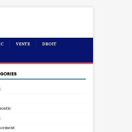
IC
VENTE
DROIT
ÉGORIES
t
nostic
t
ncement