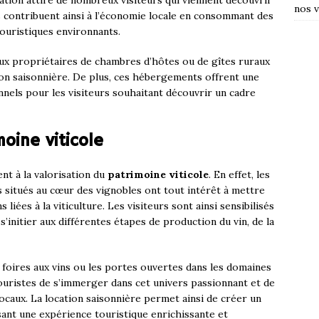
ation attire de nombreux visiteurs qui viennent découvrir
nos v
Ils contribuent ainsi à l’économie locale en consommant des
 touristiques environnants.
ux propriétaires de chambres d’hôtes ou de gîtes ruraux
ion saisonnière. De plus, ces hébergements offrent une
onnels pour les visiteurs souhaitant découvrir un cadre
oine viticole
t à la valorisation du
patrimoine viticole
. En effet, les
 situés au cœur des vignobles ont tout intérêt à mettre
ns liées à la viticulture. Les visiteurs sont ainsi sensibilisés
’initier aux différentes étapes de production du vin, de la
 foires aux vins ou les portes ouvertes dans les domaines
touristes de s’immerger dans cet univers passionnant et de
ocaux. La location saisonnière permet ainsi de créer un
risant une expérience touristique enrichissante et