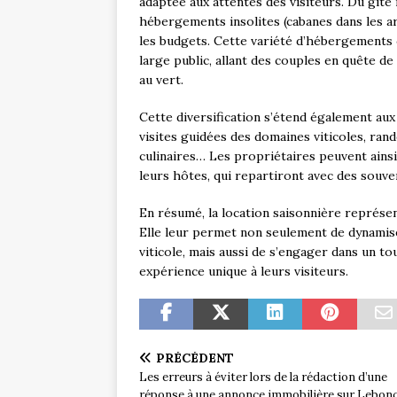
adaptée aux attentes des visiteurs. Du gîte
hébergements insolites (cabanes dans les arb
les budgets. Cette variété d’hébergements 
large public, allant des couples en quête d
au vert.
Cette diversification s’étend également aux
visites guidées des domaines viticoles, ran
culinaires… Les propriétaires peuvent ain
leurs hôtes, qui repartiront avec des souven
En résumé, la location saisonnière représen
Elle leur permet non seulement de dynamise
viticole, mais aussi de s’engager dans un t
expérience unique à leurs visiteurs.
PRÉCÉDENT
Les erreurs à éviter lors de la rédaction d’une
réponse à une annonce immobilière sur Lebon