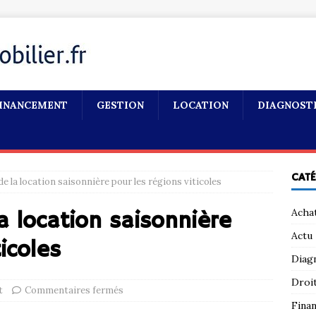
INANCEMENT
GESTION
LOCATION
DIAGNOST
CAT
e la location saisonnière pour les régions viticoles
Acha
a location saisonnière
Actu
icoles
Diag
Droi
t
Commentaires fermés
Fina