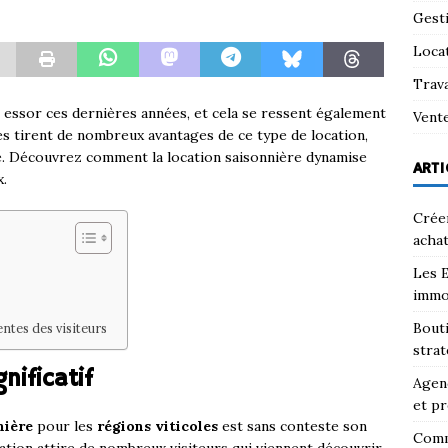
Gest
Loca
Trav
e essor ces dernières années, et cela se ressent également
Vent
les tirent de nombreux avantages de ce type de location,
e. Découvrez comment la location saisonnière dynamise
ARTI
x.
Créer
achat
Les E
immo
Bouti
ntes des visiteurs
strat
ificatif
Agenc
et pr
nière
pour les
régions viticoles
est sans conteste son
Comm