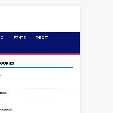
IC
VENTE
DROIT
ÉGORIES
t
nostic
t
ncement