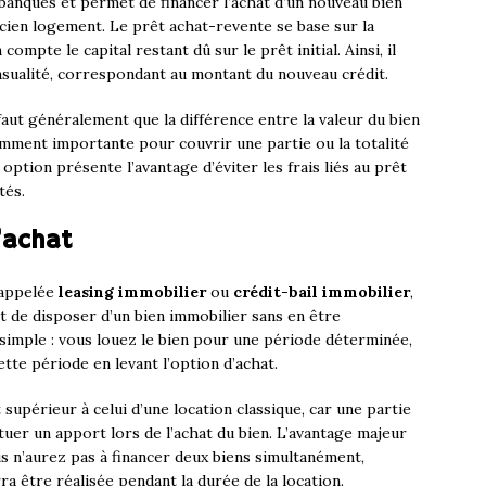
banques et permet de financer l’achat d’un nouveau bien
ancien logement. Le prêt achat-revente se base sur la
ompte le capital restant dû sur le prêt initial. Ainsi, il
ualité, correspondant au montant du nouveau crédit.
faut généralement que la différence entre la valeur du bien
isamment importante pour couvrir une partie ou la totalité
ption présente l’avantage d’éviter les frais liés au prêt
tés.
’achat
 appelée
leasing immobilier
ou
crédit-bail immobilier
,
et de disposer d’un bien immobilier sans en être
 simple : vous louez le bien pour une période déterminée,
cette période en levant l’option d’achat.
supérieur à celui d’une location classique, car une partie
uer un apport lors de l’achat du bien. L’avantage majeur
us n’aurez pas à financer deux biens simultanément,
 être réalisée pendant la durée de la location.