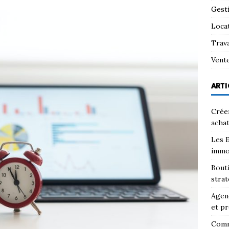
Gest
Loca
Trav
Vent
ARTI
Créer
achat
Les E
immo
Bouti
strat
Agenc
et pr
Comm