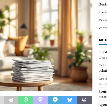
Gest
Loca
Trav
Vent
ARTI
5 cri
d’un 
Créer
achat
Les E
immo
Bouti
strat
Agenc