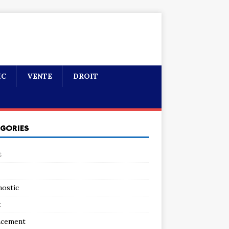
IC
VENTE
DROIT
ÉGORIES
t
nostic
t
ncement