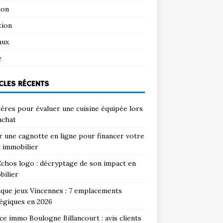
ion
tion
aux
e
CLES RÉCENTS
tères pour évaluer une cuisine équipée lors
achat
 une cagnotte en ligne pour financer votre
 immobilier
chos logo : décryptage de son impact en
bilier
que jeux Vincennes : 7 emplacements
égiques en 2026
e immo Boulogne Billancourt : avis clients