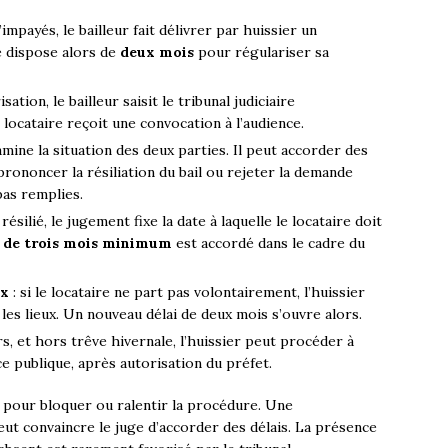
’impayés, le bailleur fait délivrer par huissier un
 dispose alors de
deux mois
pour régulariser sa
sation, le bailleur saisit le tribunal judiciaire
 locataire reçoit une convocation à l’audience.
amine la situation des deux parties. Il peut accorder des
rononcer la résiliation du bail ou rejeter la demande
pas remplies.
t résilié, le jugement fixe la date à laquelle le locataire doit
s de trois mois minimum
est accordé dans le cadre du
ux
: si le locataire ne part pas volontairement, l’huissier
es lieux. Un nouveau délai de deux mois s’ouvre alors.
s, et hors trêve hivernale, l’huissier peut procéder à
ce publique, après autorisation du préfet.
r pour bloquer ou ralentir la procédure. Une
eut convaincre le juge d’accorder des délais. La présence