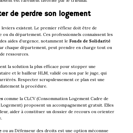
 absent est rarement favorisé par le tribunal.
iter de perdre son logement
 leviers existent. Le premier réflexe doit être de
ie ou du département. Ces professionnels connaissent les
s des aides d’urgence, notamment le
Fonds de Solidarité
par chaque département, peut prendre en charge tout ou
 de ressources.
ent la solution la plus efficace pour stopper une
ataire et le bailleur HLM, validé ou non par le juge, qui
rriérés. Respecter scrupuleusement ce plan est une
diatement la procédure.
es
comme la CLCV (Consommation Logement Cadre de
u Logement) proposent un accompagnement gratuit. Elles
lleur, aider à constituer un dossier de recours ou orienter
e.
e
ou au Défenseur des droits est une option méconnue