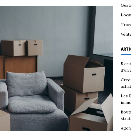
Gest
Loca
Trav
Vent
ARTI
5 cri
d’un 
Créer
achat
Les E
immo
Bouti
strat
Agenc