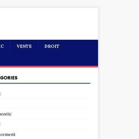
IC
VENTE
DROIT
ÉGORIES
t
nostic
t
ncement