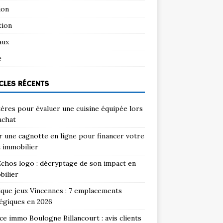
ion
tion
aux
e
CLES RÉCENTS
tères pour évaluer une cuisine équipée lors
achat
 une cagnotte en ligne pour financer votre
 immobilier
chos logo : décryptage de son impact en
bilier
que jeux Vincennes : 7 emplacements
égiques en 2026
e immo Boulogne Billancourt : avis clients