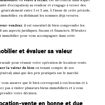
 immobilier
ou
vente à terme
, est un contrat dans lequel
mnité d’occupation) au vendeur et s’engage à verser des
généralement entre 3 et 5 ans. À l’issue de cette période,
en immobilier, en déduisant les sommes déjà versées.
reur-vendeur
, il est essentiel de bien comprendre les
if aux aspects juridiques, fiscaux et financiers. N’hésitez
oit immobilier pour vous accompagner dans cette
mobilier et évaluer sa valeur
ruciale pour réussir votre opération de location-vente.
uer la valeur du bien
en tenant compte de ses
 général) ainsi que des prix pratiqués sur le marché.
 vous assurer que le bien correspond à vos besoins et à
tez pas à visiter plusieurs biens immobiliers et à vous
 prendre votre décision.
 location-vente en bonne et due