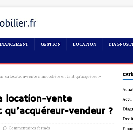
INANCEMENT
GESTION
LOCATION
DIAGNOST
CAT
r sa location-vente immobilière en tant qu’acquéreur-
Acha
 location-vente
Actu
t qu’acquéreur-vendeur ?
Diag
Droi
Commentaires fermés
Fina