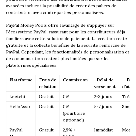
avancées incluent la possibilité de créer des paliers de
contribution avec contreparties personnalisées.
PayPal Money Pools offre l’avantage de s’appuyer sur
l’écosystème PayPal, rassurant pour les contributeurs déjà
familiers avec cette solution de paiement. La création reste
gratuite et la collecte bénéficie de la sécurité renforcée de
PayPal. Cependant, les fonctionnalités de personnalisation et
de communication restent plus limitées que sur les
plateformes spécialisées.
Plateforme
Frais de
Commission
Délai de
Faci
création
versement
d’utili
Leetchi
Gratuit
0%
2-3 jours
Très s
HelloAsso
Gratuit
0%
5-7 jours
Simple
(pourboire
optionnel)
PayPal
Gratuit
2,9% +
Immédiat
Modér